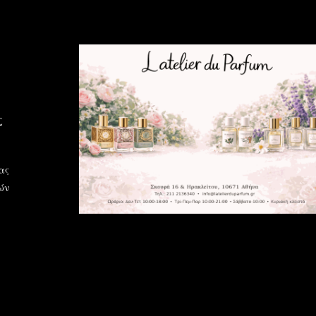
Σ
ας
ών