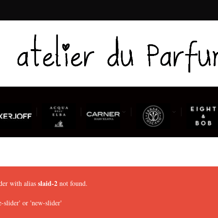
slaid-2
der with alias
not found.
lider' or 'new-slider'