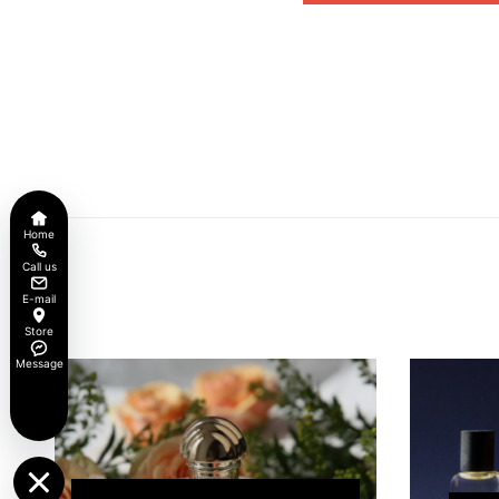
Home
Call us
E-mail
Store
Message