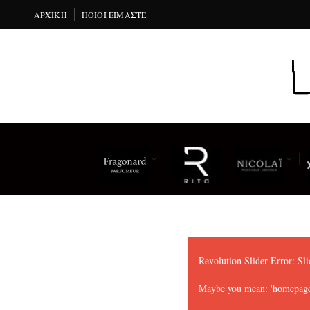
ΑΡΧΙΚΉ
ΠΟΙΟΙ ΕΊΜΑΣΤΕ
Revolution Slider Error: Sli
Maybe you mean: 'homepage-s