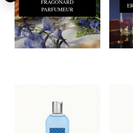
FRAGONARD
E
PARFUMEUR