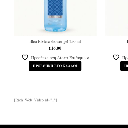
Bleu Riviera shower gel 250 ml
€
16.00
Προσθήκη στη Λίστα Επιθυμιών
Πρ
ΠΡΟΣΘΉΚΗ ΣΤΟ ΚΑΛΆΘΙ
Π
[Rich_Web_Video id="1"]