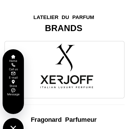
LATELIER
DU
PARFUM
BRANDS
Home
Call us
E-mail
Store
Message
Fragonard
Parfumeur