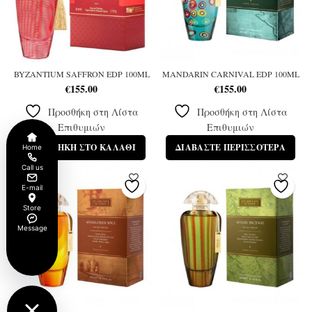
BYZANTIUM SAFFRON EDP 100ML
MANDARIN CARNIVAL EDP 100ML
€
155.00
€
155.00
Προσθήκη στη Λίστα
Προσθήκη στη Λίστα
Επιθυμιών
Επιθυμιών
ΠΡΟΣΘΉΚΗ ΣΤΟ ΚΑΛΆΘΙ
ΔΙΑΒΆΣΤΕ ΠΕΡΙΣΣΌΤΕΡΑ
Home
Call us
E-mail
Store
Message