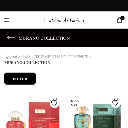
0
MURANO COLLECTION
Αρχική σελίδα
THE MERCHANT OF VENICE
MURANO COLLECTION
FILTER
SOLD
OUT