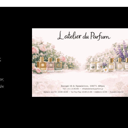
Σ
ας
ών