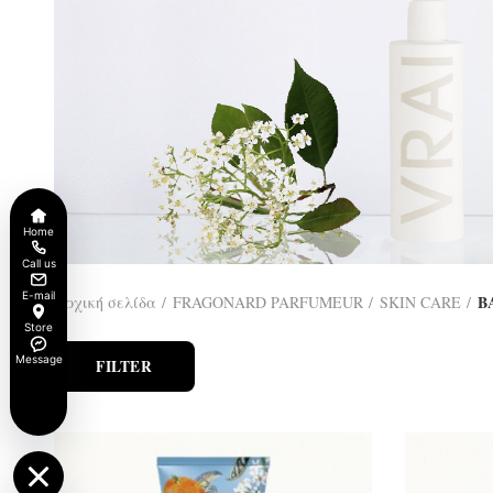
Home
Call us
E-mail
B
Αρχική σελίδα
FRAGONARD PARFUMEUR
SKIN CARE
Store
Message
FILTER