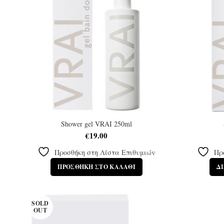
Shower gel VRAI 250ml
€
19.00
Προσθήκη στη Λίστα Επιθυμιών
Πρ
ΠΡΟΣΘΉΚΗ ΣΤΟ ΚΑΛΆΘΙ
Δ
SOLD
OUT