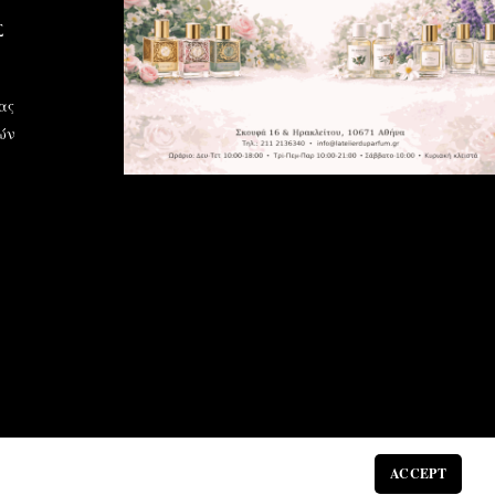
Σ
ας
ών
ACCEPT