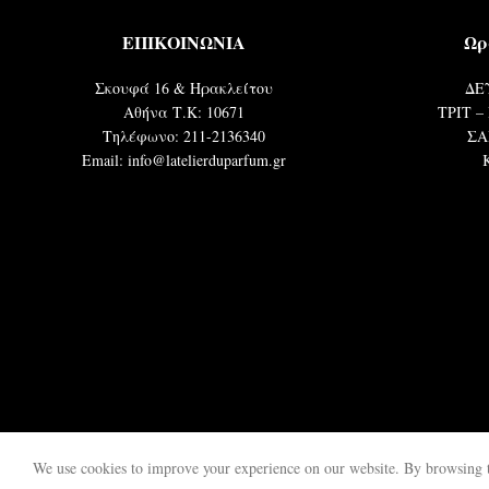
ΕΠΙΚΟΙΝΩΝΙΑ
Ωρ
Σκουφά 16 & Ηρακλείτου
ΔΕΥ
Αθήνα Τ.Κ: 10671
ΤΡΙΤ – 
Τηλέφωνο: 211-2136340
ΣΑ
Email: info@latelierduparfum.gr
We use cookies to improve your experience on our website. By browsing th