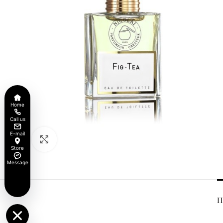
Home
Call us
E-mail
Click to enlarge
Store
Message
Π