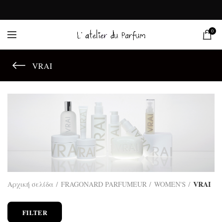
0
VRAI
VRAI
Αρχική σελίδα
FRAGONARD PARFUMEUR
WOMEN'S
FILTER