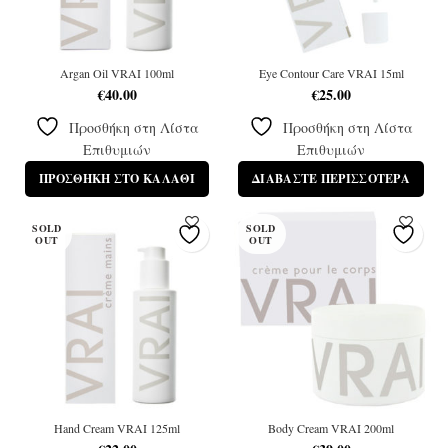
Argan Oil VRAI 100ml
Eye Contour Care VRAI 15ml
€
40.00
€
25.00
Προσθήκη στη Λίστα
Προσθήκη στη Λίστα
Επιθυμιών
Επιθυμιών
ΠΡΟΣΘΉΚΗ ΣΤΟ ΚΑΛΆΘΙ
ΔΙΑΒΆΣΤΕ ΠΕΡΙΣΣΌΤΕΡΑ
SOLD
SOLD
OUT
OUT
Hand Cream VRAI 125ml
Body Cream VRAI 200ml