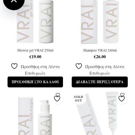
Shower gel VRAI 250ml
Shampoo VRAI 240ml
€
19.00
€
26.00
Προσθήκη στη Λίστα
Προσθήκη στη Λίστα
Επιθυμιών
Επιθυμιών
ΠΡΟΣΘΉΚΗ ΣΤΟ ΚΑΛΆΘΙ
ΔΙΑΒΆΣΤΕ ΠΕΡΙΣΣΌΤΕΡΑ
SOLD
OUT