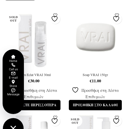
SOLD
OUT
Home
Call us
Sérum Eclat VRAI 30ml
Soap VRAI 150gr
E-mail
€
30.00
€
11.00
Store
Προσθήκη στη Λίστα
Προσθήκη στη Λίστα
Message
Επιθυμιών
Επιθυμιών
ΔΙΑΒΆΣΤΕ ΠΕΡΙΣΣΌΤΕΡΑ
ΠΡΟΣΘΉΚΗ ΣΤΟ ΚΑΛΆΘΙ
SOLD
OUT