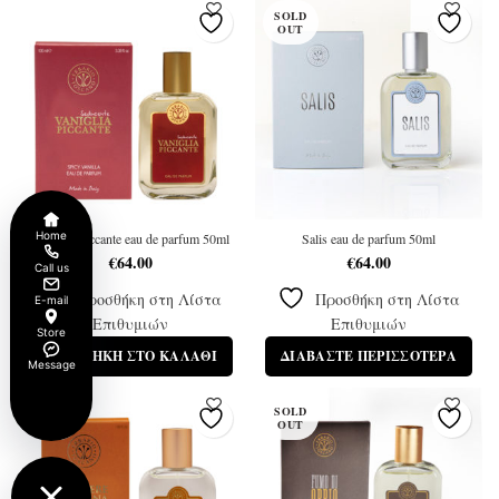
SOLD
OUT
Home
Vaniglia Piccante eau de parfum 50ml
Salis eau de parfum 50ml
€
64.00
€
64.00
Call us
Προσθήκη στη Λίστα
Προσθήκη στη Λίστα
E-mail
Επιθυμιών
Επιθυμιών
Store
ΠΡΟΣΘΉΚΗ ΣΤΟ ΚΑΛΆΘΙ
ΔΙΑΒΆΣΤΕ ΠΕΡΙΣΣΌΤΕΡΑ
Message
SOLD
SOLD
OUT
OUT