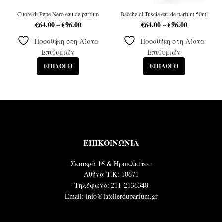
Cuore di Pepe Nero eau de parfum
Bacche di Tuscia eau de parfum 50ml
€
64.00
€
96.00
Price
€
64.00
€
96.00
Price
–
–
range:
range:
Προσθήκη στη Λίστα
Προσθήκη στη Λίστα
€64.00
€64.00
through
through
Επιθυμιών
Επιθυμιών
€96.00
€96.00
ΕΠΙΛΟΓΉ
ΕΠΙΛΟΓΉ
ΕΠΙΚΟΙΝΩΝΙΑ
Σκουφά 16 & Ηρακλείτου
Αθήνα Τ.Κ: 10671
Τηλέφωνο: 211-2136340
Email: info@latelierduparfum.gr