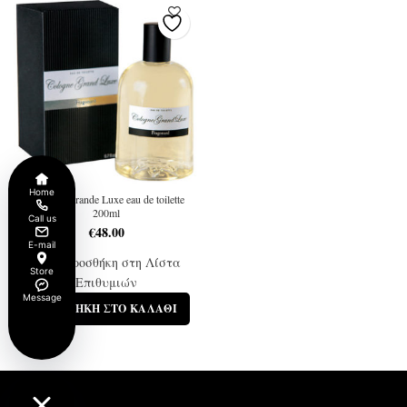
Home
Cologne Grande Luxe eau de toilette
200ml
Call us
€
48.00
E-mail
Προσθήκη στη Λίστα
Store
Επιθυμιών
Message
ΠΡΟΣΘΉΚΗ ΣΤΟ ΚΑΛΆΘΙ