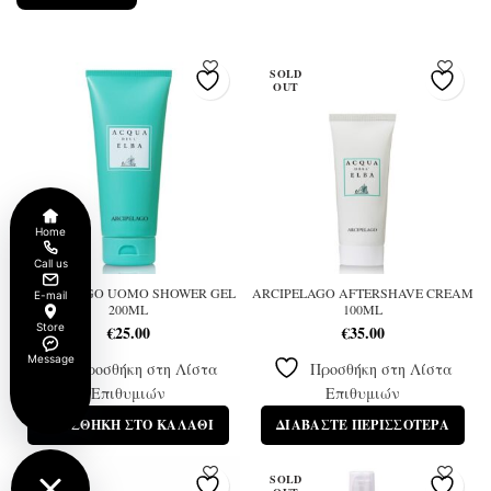
SOLD
OUT
Home
Call us
ARCIPELAGO UOMO SHOWER GEL
ARCIPELAGO AFTERSHAVE CREAM
E-mail
200ML
100ML
Store
€
25.00
€
35.00
Message
Προσθήκη στη Λίστα
Προσθήκη στη Λίστα
Επιθυμιών
Επιθυμιών
ΠΡΟΣΘΉΚΗ ΣΤΟ ΚΑΛΆΘΙ
ΔΙΑΒΆΣΤΕ ΠΕΡΙΣΣΌΤΕΡΑ
SOLD
SOLD