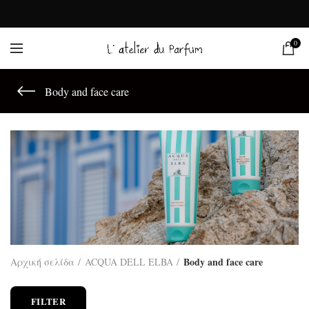
0
Body and face care
Body and face care
Αρχική σελίδα
ACQUA DELL ELBA
FILTER