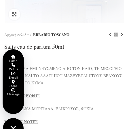
Click to enlarge
ERBARIO TOSCANO
Αρχική σελίδα
Salis eau de parfum 50ml
€
64.00
Home
ENA ΑΡΩΜΑ ΕΜΠΝΕΥΣΜΕΝΟ ΑΠΟ ΤΟΝ ΗΛΙΟ, ΤΗ ΜΕΣΟΓΕΙΟ
Call us
ΘΑΛΑΣΣΑ ΚΑΙ ΤΟ ΑΛΑΤΙ ΠΟΥ ΜΑΖΕΥΕΤΑΙ ΣΤΟΥΣ ΒΡΑΧΟΥΣ
E-mail
ΚΥΜΑ ΜΕ ΤΟ ΚΥΜΑ.
Store
Message
ΝΟΤΕΣ ΚΟΡΥΦΗΣ
ΜΕΣΟΓΕΙΑΚΑ ΜΥΡΤΙΛΛΑ, ΕΛΙΧΡΥΣΟΣ, ΦΥΚΙΑ
ΜΕΣΑΙΕΣ ΝΟΤΕΣ