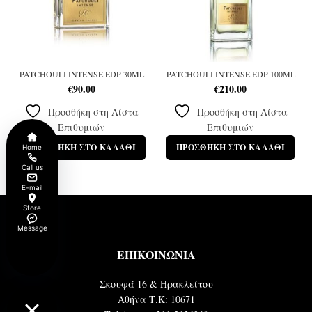
PATCHOULI INTENSE EDP 30ML
PATCHOULI INTENSE EDP 100ML
€
90.00
€
210.00
Προσθήκη στη Λίστα
Προσθήκη στη Λίστα
Επιθυμιών
Επιθυμιών
ΠΡΟΣΘΉΚΗ ΣΤΟ ΚΑΛΆΘΙ
ΠΡΟΣΘΉΚΗ ΣΤΟ ΚΑΛΆΘΙ
Home
Call us
E-mail
Store
Message
ΕΠΙΚΟΙΝΩΝΙΑ
Σκουφά 16 & Ηρακλείτου
Αθήνα Τ.Κ: 10671