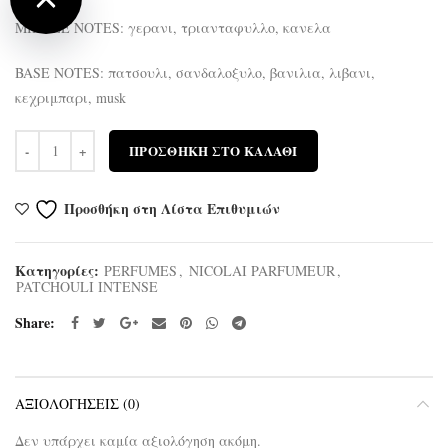
MIDDLE NOTES: γερανι, τριανταφυλλο, κανελα
BASE NOTES: πατσουλι, σανδαλοξυλο, βανιλια, λιβανι,
κεχριμπαρι, musk
Ποσότητα
ΠΡΟΣΘΉΚΗ ΣΤΟ ΚΑΛΆΘΙ
Προσθήκη στη Λίστα Επιθυμιών
Κατηγορίες:
PERFUMES
,
NICOLAI PARFUMEUR
,
PATCHOULI INTENSE
Share
ΑΞΙΟΛΟΓΉΣΕΙΣ (0)
Δεν υπάρχει καμία αξιολόγηση ακόμη.