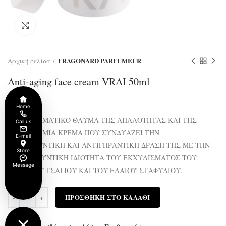
Click to enlarge
FRAGONARD PARFUMEUR
Αρχική σελίδα
Anti-aging face cream VRAI 50ml
€
40.00
Home
ΕΝΑ ΠΡΑΓΜΑΤΙΚΟ ΘΑΥΜΑ ΤΗΣ ΑΠΑΛΟΤΗΤΑΣ ΚΑΙ ΤΗΣ
Call us
ΛΑΜΨΗΣ! ΜΙΑ ΚΡΕΜΑ ΠΟΥ ΣΥΝΔΥΑΖΕΙ ΤΗΝ
E-mail
ΕΞΟΜΑΛΥΝΤΙΚΗ ΚΑΙ ΑΝΤΙΓΗΡΑΝΤΙΚΗ ΔΡΑΣΗ ΤΗΣ ΜΕ ΤΗΝ
Store
ΚΑΤΑΠΡΑΫΝΤΙΚΗ ΙΔΙΟΤΗΤΑ ΤΟΥ ΕΚΧΥΛΙΣΜΑΤΟΣ ΤΟΥ
Message
ΠΡΑΣΙΝΟΥ ΤΣΑΓΙΟΥ ΚΑΙ ΤΟΥ ΕΛΑΙΟΥ ΣΤΑΦΥΛΙΟΥ.
Ποσότητα
ΠΡΟΣΘΉΚΗ ΣΤΟ ΚΑΛΆΘΙ