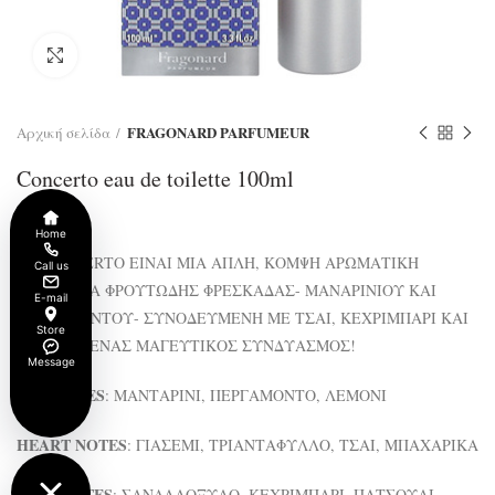
Click to enlarge
FRAGONARD PARFUMEUR
Αρχική σελίδα
Concerto eau de toilette 100ml
€
42.00
Home
ΤΟ CONCERTO ΕΙΝΑΙ ΜΙΑ ΑΠΛΗ, ΚΟΜΨΗ ΑΡΩΜΑΤΙΚΗ
Call us
ΣΥΜΦΩΝΙΑ ΦΡΟΥΤΩΔΗΣ ΦΡΕΣΚΑΔΑΣ- ΜΑΝΑΡΙΝΙΟΥ ΚΑΙ
E-mail
ΠΕΡΓΑΜΟΝΤΟΥ- ΣΥΝΟΔΕΥΜΕΝΗ ΜΕ ΤΣΑΙ, ΚΕΧΡΙΜΠΑΡΙ ΚΑΙ
Store
ΓΙΑΣΕΜΙ. ΕΝΑΣ ΜΑΓΕΥΤΙΚΟΣ ΣΥΝΔΥΑΣΜΟΣ!
Message
TOP NOTES
: ΜΑΝΤΑΡΙΝΙ, ΠΕΡΓΑΜΟΝΤΟ, ΛΕΜΟΝΙ
HEART NOTES
: ΓΙΑΣΕΜΙ, ΤΡΙΑΝΤΑΦΥΛΛΟ, ΤΣΑΙ, ΜΠΑΧΑΡΙΚΑ
BASE NOTES
: ΣΑΝΔΑΛΟΞΥΛΟ, ΚΕΧΡΙΜΠΑΡΙ, ΠΑΤΣΟΥΛΙ