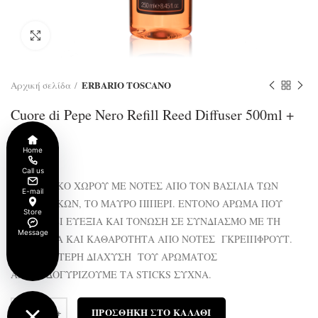
Click to enlarge
ERBARIO TOSCANO
Αρχική σελίδα
Cuore di Pepe Nero Refill Reed Diffuser 500ml +
sticks
Home
€
60.00
Call us
ΑΡΩΜΑΤΙΚΟ ΧΩΡΟΥ ΜΕ ΝΟΤΕΣ ΑΠΟ ΤΟΝ ΒΑΣΙΛΙΑ ΤΩΝ
E-mail
ΜΠΑΧΑΡΙΚΩΝ, ΤΟ ΜΑΥΡΟ ΠΙΠΕΡΙ. ΕΝΤΟΝΟ ΑΡΩΜΑ ΠΟΥ
Store
ΠΡΟΣΔΙΔΕΙ ΕΥΕΞΙΑ ΚΑΙ ΤΟΝΩΣΗ ΣΕ ΣΥΝΔΙΑΣΜΟ ΜΕ ΤΗ
Message
ΦΡΕΣΚΑΔΑ ΚΑΙ ΚΑΘΑΡΟΤΗΤΑ ΑΠΟ ΝΟΤΕΣ ΓΚΡΕΙΠΦΡΟΥΤ.
ΓΙΑ ΚΑΛΥΤΕΡΗ ΔΙΑΧΥΣΗ ΤΟΥ ΑΡΩΜΑΤΟΣ
ΑΝΑΠΟΔΟΓΥΡΙΖΟΥΜΕ ΤΑ STICKS ΣΥΧΝΑ.
Ποσότητα
ΠΡΟΣΘΉΚΗ ΣΤΟ ΚΑΛΆΘΙ