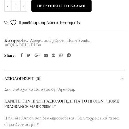
Ποσότητα
ΠΡΟΣΘΉΚΗ ΣΤΟ ΚΑΛΆΘΙ
Προσθήκη στη Λίστα Επιθυμιών
Κατηγορίες:
Αρωματικά χώρου
,
Home Scents
,
ACQUA DELL ELBA
Share
ΑΞΙΟΛΟΓΉΣΕΙΣ (0)
Δεν υπάρχει καμία αξιολόγηση ακόμη.
ΚΆΝΕΤΕ ΤΗΝ ΠΡΏΤΗ ΑΞΙΟΛΌΓΗΣΗ ΓΙΑ ΤΟ ΠΡΟΪΌΝ: “HOME
FRAGRANCE MARE 200ML”
Η ηλ. διεύθυνση σας δεν δημοσιεύεται.
Τα υποχρεωτικά πεδία
*
σημειώνονται με