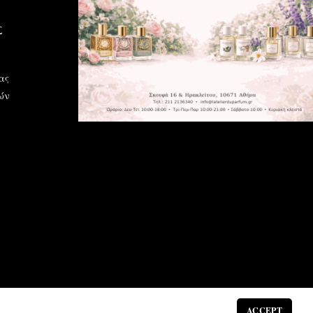
Σ
ας
ών
ACCEPT