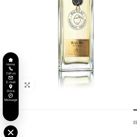
Home
Call us
E-mail
Click to enlarge
Store
Message
Π