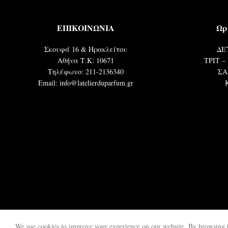
ΕΠΙΚΟΙΝΩΝΙΑ
Ωρ
Σκουφά 16 & Ηρακλείτου
ΔΕΥ
Αθήνα Τ.Κ: 10671
ΤΡΙΤ – 
Τηλέφωνο: 211-2136340
ΣΑ
Email: info@latelierduparfum.gr
We use cookies to improve your experience on our website. By browsing th