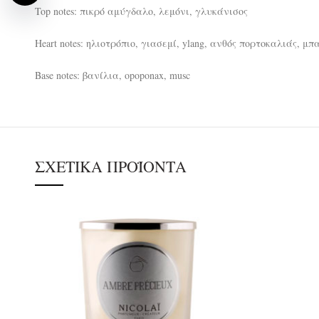
Top notes: πικρό αμύγδαλο, λεμόνι, γλυκάνισος
Heart notes: ηλιοτρόπιο, γιασεμί, ylang, ανθός πορτοκαλιάς,
Base notes: βανίλια, opoponax, musc
ΣΧΕΤΙΚΆ ΠΡΟΪΌΝΤΑ