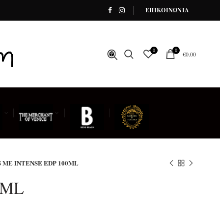
ΕΠΙΚΟΙΝΩΝΙΑ
0
0
€
0.00
S ME INTENSE EDP 100ML
0ML