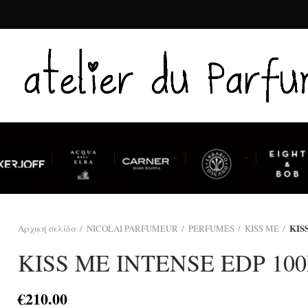
KIS
Αρχική σελίδα
NICOLAI PARFUMEUR
PERFUMES
KISS ME
KISS ME INTENSE EDP 10
€
210.00