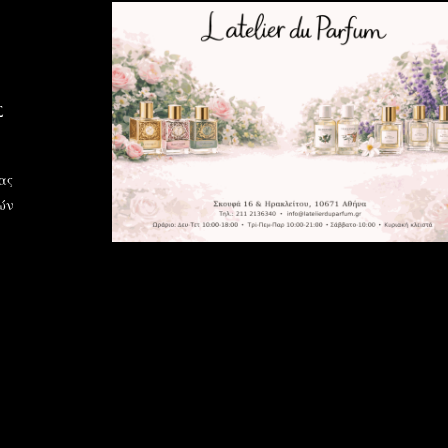
Σ
ας
ών