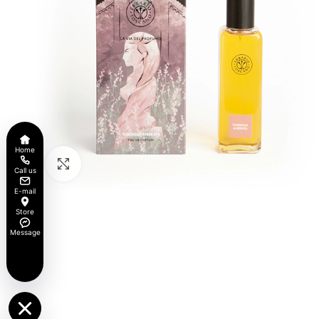
Home
Click to enlarge
Call us
E-mail
Store
Message