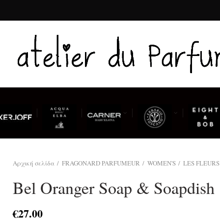
Αρχική σελίδα
FRAGONARD PARFUMEUR
WOMEN'S
LES FLEUR
Bel Oranger Soap & Soapdish
€
27.00