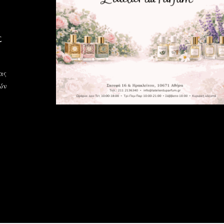
Σ
ας
ών