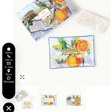
Home
Call us
E-mail
Store
Click to enlarge
Message