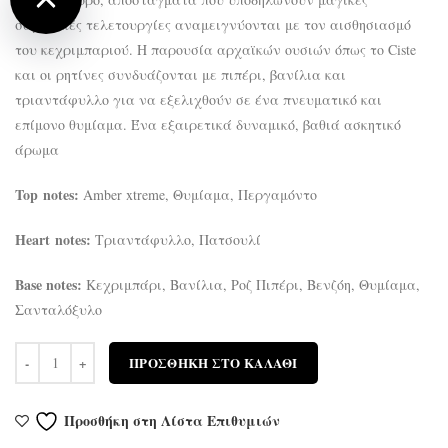
σαμανικές τελετουργίες αναμειγνύονται με τον αισθησιασμό
του κεχριμπαριού. Η παρουσία αρχαϊκών ουσιών όπως το Ciste
και οι ρητίνες συνδυάζονται με πιπέρι, βανίλια και
τριαντάφυλλο για να εξελιχθούν σε ένα πνευματικό και
επίμονο θυμίαμα. Ένα εξαιρετικά δυναμικό, βαθιά ασκητικό
άρωμα
Top
notes:
Amber xtreme, Θυμίαμα, Περγαμόντο
Heart
notes:
Τριαντάφυλλο, Πατσουλί
Base notes:
Κεχριμπάρι, Βανίλια, Ροζ Πιπέρι, Βενζόη, Θυμίαμα,
Σανταλόξυλο
Ποσότητα
ΠΡΟΣΘΉΚΗ ΣΤΟ ΚΑΛΆΘΙ
Προσθήκη στη Λίστα Επιθυμιών