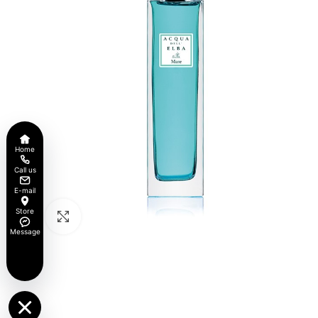
Home
Call us
E-mail
Store
Click to enlarge
Message