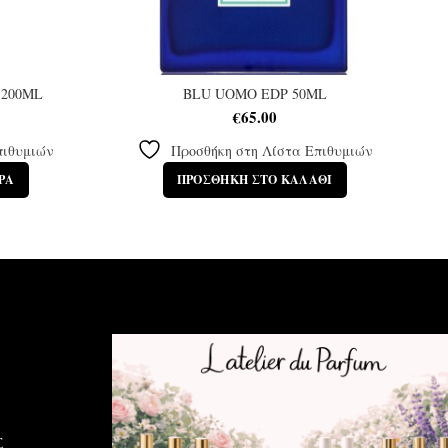
200ML
BLU UOMO EDP 50ML
€
65.00
πιθυμιών
Προσθήκη στη Λίστα Επιθυμιών
ΡΑ
ΠΡΟΣΘΉΚΗ ΣΤΟ ΚΑΛΆΘΙ
Σ