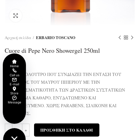
Click to enlarge
ERBARIO TOSCANO
Αρχική σελίδα
Cuore di Pepe Nero Showergel 250ml
€
22.00
Home
ΕΝΑ ΑΦΡΟΛΟΥΤΡΟ ΠΟΥ ΣΥΝΔΙΑΖΕΙ ΤΗΝ ΕΝΤΑΣΗ ΤΟΥ
Call us
ΑΡΩΜΑΤΟΣ ΤΟΥ ΜΑΥΡΟΥ ΠΙΠΕΡΙΟΥ ΜΕ ΤΗΝ
E-mail
ΑΠΟΤΕΛΕΣΜΑΤΙΚΟΤΗΤΑ ΤΩΝ ΔΡΑΣΤΙΚΩΝ ΣΥΣΤΑΤΙΚΩΝ
Store
ΤΟΥ. ΔΕΡΜΑ ΚΑΘΑΡΟ, ΕΝΥΔΑΤΩΜΕΝΟ ΚΑΙ
Message
ΠΡΟΣΤΑΤΕΥΜΕΝΟ. ΧΩΡΙΣ PARABENS, ΣΙΛΙΚΟΝΗ ΚΑΙ
ΧΡΩΣΤΙΚΕΣ.
Ποσότητα
ΠΡΟΣΘΉΚΗ ΣΤΟ ΚΑΛΆΘΙ